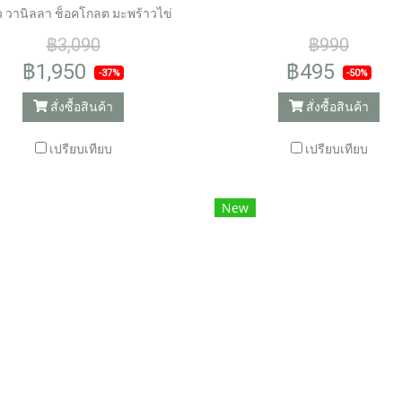
ว วานิลลา ช็อคโกลต มะพร้าวไข่
ม แกงกะหรี่อกไก่ ผักโขมเบค่อน
฿3,090
฿990
฿1,950
฿495
-37%
-50%
สั่งซื้อสินค้า
สั่งซื้อสินค้า
เปรียบเทียบ
เปรียบเทียบ
New