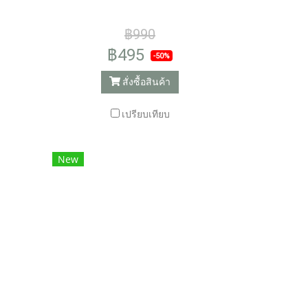
฿990
฿495
-50%
สั่งซื้อสินค้า
เปรียบเทียบ
New