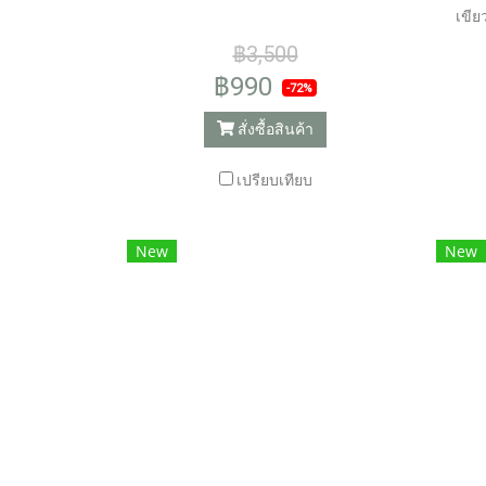
เขีย
เค็
฿3,500
฿990
-72%
สั่งซื้อสินค้า
เปรียบเทียบ
New
New