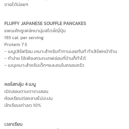
ขายได้บ่อยๆ
FLUFFY JAPANESE SOUFFLE PANCAKES
แพนเค้กซูเฟล่หนานุ่มสไตล์ญี่ปุ่น
193 cal. per serving
Protein 7.5
- เมนูเสิร์ฟร้อน เหมาะสำหรับทำทานเลยทันที ทำเสิร์ฟหน้าร้าน
- ทำง่าย ใช้เพียงกระทะเทฟล่อนที่บ้านก็ทำได้
- เมนุเหมาะสำหรับเด็กๆและคนในครอบครัว
คอร์สกลุ่ม 4 เมนู
เปิดสอนตามตารางสอน
ห้องเรียนต่อคลาสไม่ปะปน
นักเรียนเก่าลด 10%
เวลาเรียน