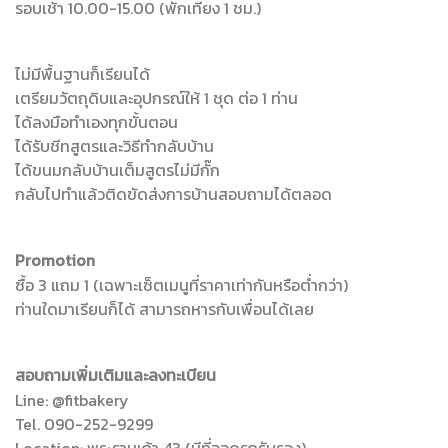
รอบเช้า 10.00-15.00 (พักเที่ยง 1 ชม.)
ไม่มีพื้นฐานก็เรียนได้
เตรียมวัตถุดิบและอุปกรณ์ให้ 1 ชุด ต่อ 1 ท่าน
ได้ลงมือทำเองทุกขั้นตอน
ได้รับชีทสูตรและวิธีทำกลับบ้าน
ได้ขนมกลับบ้านเต็มสูตรไม่มีกั๊ก
กลับไปทำแล้วติดขัดส่งการบ้านสอบถามได้ตลอด
Promotion
ซื้อ 3 แถม 1 (เฉพาะเซ็ตเมนูที่ราคาเท่ากันหรือต่ำกว่า)
ท่านใดมาเรียนก็ได้ สามารถหารกับเพื่อนได้เลย
สอบถามเพิ่มเติมและลงทะเบียน
Line: @fitbakery
Tel. 090-252-9299
Location: พระรามเก้า 43 (มีที่จอดรถรับรอง)