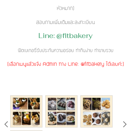
หัวหมาก)
สอบถามเพิ่มเติมและลงทะเบียน
Line: @fitbakery
ฟิตเบเกอรี่รับประกันความอร่อย ทำกินง่าย ทำขายรวย
(เลือกเมนูแล้วแจ้ง Admin ทาง Line: @fitbakery ได้เลยค่ะ)