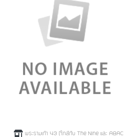
พระรามเก้า 43 (ใกล้กับ The Nine และ ABAC