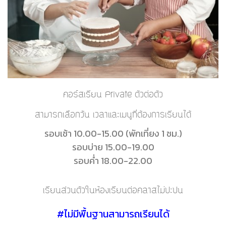
คอร์สเรียน Private ตัวต่อตัว
สามารถเลือกวัน เวลาและเมนูที่ต้องการเรียนได้
รอบเช้า 10.00-15.00 (พักเที่ยง 1 ชม.)
รอบบ่าย 15.00-19.00
รอบค่ำ 18.00-22.00
เรียนส่วนตัวในห้องเรียนต่อคลาสไม่ปะปน
#ไม่มีพื้นฐานสามารถเรียนได้