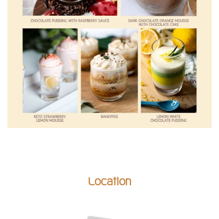
Location