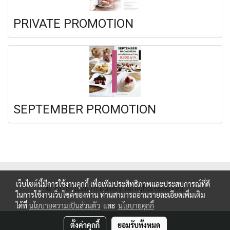
PRIVATE PROMOTION
SEPTEMBER PROMOTION
เว็บไซต์นี้มีการใช้งานคุกกี้ เพื่อเพิ่มประสิทธิภาพและประสบการณ์ที่ดี
© 2015-2026 Fit Bakery. All rights reserved.
ในการใช้งานเว็บไซต์ของท่าน ท่านสามารถอ่านรายละเอียดเพิ่มเติม
ได้ที่
นโยบายความเป็นส่วนตัว
และ
นโยบายคุกกี้
ตั้งค่าคุกกี้
ยอมรับทั้งหมด