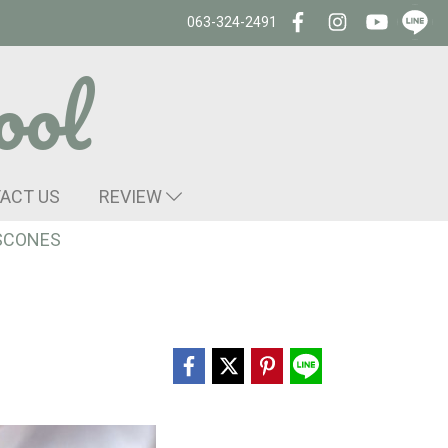
063-324-2491
ool
ACT US
REVIEW
SCONES