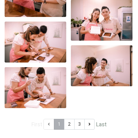
First
Last
1
2
3