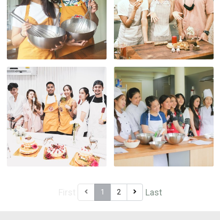
First
Last
1
2